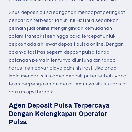
Situs deposit pulsa sangatlah mendapat peringkat
pencarian terbesar tahun ini! Hal ini disebabkan
pemain judi online menginginkan kemudahan
dalam transaksi sehingga cara tercepat untuk
deposit adalah lewat deposit pulsa online. Dengan
adanya fasilitas seperti deposit pulsa tanpa
potongan pemain tentunya diuntungkan tanpa
harus membayar biaya administrasi. Jika anda
ingin mencari situs agen deposit pulsa terbaik yang
telah berpengalaman maka tentunya situs kudaslot
adalah opsi terbaik.
Agen Deposit Pulsa Terpercaya
Dengan Kelengkapan Operator
Pulsa