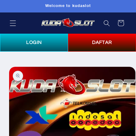
Skip to
Welcome to kudaslot
content
Cart
LOGIN
DAFTAR
Skip to
product
information