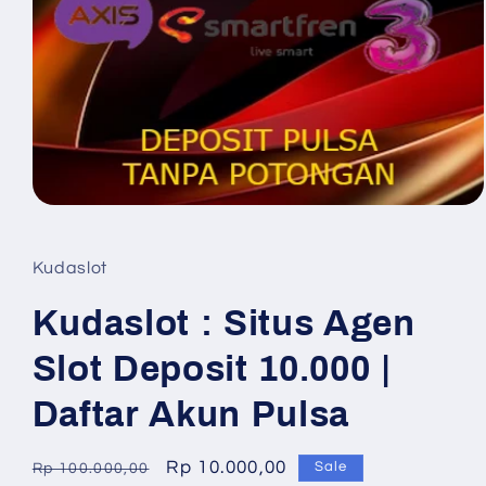
Open
media
1
in
Kudaslot
modal
Kudaslot : Situs Agen
Slot Deposit 10.000 |
Daftar Akun Pulsa
Regular
Sale
Rp 10.000,00
Sale
Rp 100.000,00